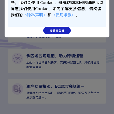
适配Shopify等全球主流EC平台，一键对接，无需额外开
务，我们会使用 Cookie 。继续访问本网站即表示您
发，适配多区域运营。
同意我们使用Cookie。如需了解更多信息，请阅读
我们的
《隐私声明》
和
《使用条款》
。
跨云资产实时同步，EC展示无延迟
接受并关闭
跨云资产与EC平台双向实时同步，一处管理全域通用，
杜绝展示延迟与版本混乱。
多区域合规适配，助力跨境运营
适配不同区域合规要求，支持多语言同步，打破跨境地
域运营壁垒。
资产批量校验，EC展示合规统一
批量检测资产合规性，规避驳回风险，确保多平台资产
展示规范统一。