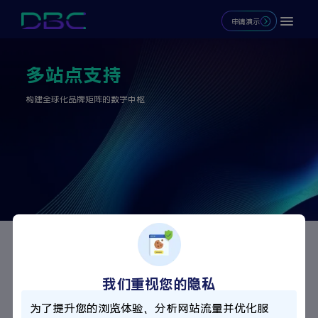
申请演示
多站点支持
构建全球化品牌矩阵的数字中枢
核心优势
我们重视您的隐私
资源深度共享，指数级降本增效
为了提升您的浏览体验、分析网站流量并优化服