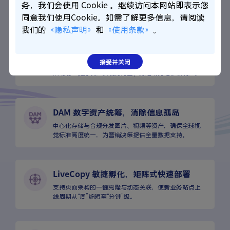
多站点共用底层代码库与核心插件，实现“一次开发，全
务，我们会使用 Cookie 。继续访问本网站即表示您
局生效”，将日常运维成本降低 80% 以上。
同意我们使用Cookie。如需了解更多信息，请阅读
我们的
《隐私声明》
和
《使用条款》
。
一键管理分发，构建统一智控中心
接受并关闭
在单一控台即可俯瞰全球站点，支持跨站点跨品牌页面/
活动的一键分发，实现跨时区、跨地域的毫秒级响应。
DAM 数字资产统筹，消除信息孤岛
中心化存储与合规分发图片、视频等资产，确保全球视
觉标准高度统一，为营销决策提供全量数据支持。
LiveCopy 敏捷孵化，矩阵式快速部署
支持页面架构的一键克隆与动态关联，使新业务站点上
线周期从“周”缩短至“分钟”级。