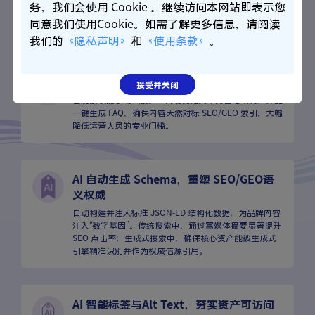
内置高性能翻译接口，支持语境校准与内容深度本地
务，我们会使用 Cookie 。继续访问本网站即表示您
化，无需复杂的导出导入，实现多语言站点的一键同
同意我们使用Cookie。如需了解更多信息，请阅读
步。
我们的
《隐私声明》
和
《使用条款》
。
AI 智能写作辅助，运营级内容管理赋能
接受并关闭
告别繁琐的手动纠偏。AI自动优化文章内容与结构，并能
一键生成 FAQ，确保内容天然对标 SEO/GEO 索引，大幅
降低运营人员的专业门槛。
AI 自动生成 Schema，重塑 SEO/GEO语
义权威
自动构建并注入标准 JSON-LD 结构化数据，为品牌内容
注入“数字基因”。传统搜索中，通过富媒体摘要显著提升
SEO 点击率；生成式搜索中，确保核心资产能被生成式
引擎精准识别并作为权威信源引用。
AI 智能标签与Alt Text，夯实资产可访问