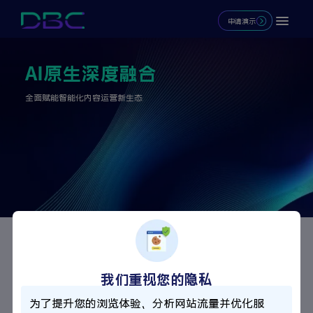
申请演示
AI原生深度融合
全面赋能智能化内容运营新生态
核心优势
我们重视您的隐私
AI 翻译智效协同，秒级覆盖全球站点
为了提升您的浏览体验、分析网站流量并优化服