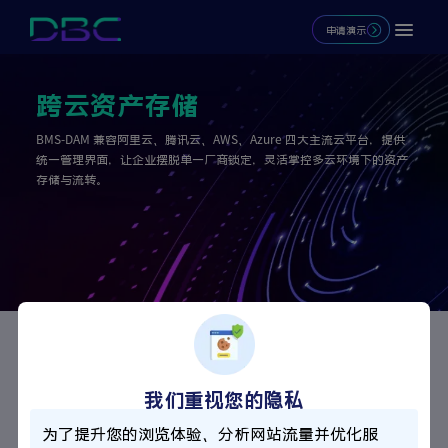
申请演示
跨云资产存储
BMS-DAM 兼容阿里云、腾讯云、AWS、Azure 四大主流云平台，提供
统一管理界面，让企业摆脱单一厂商锁定，灵活掌控多云环境下的资产
存储与流转。
核心优势
我们重视您的隐私
多云统一纳管
为了提升您的浏览体验、分析网站流量并优化服