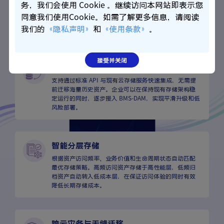
通过统一管理平台集中管理分布在不同云服务商中的数
务，我们会使用 Cookie 。继续访问本网站即表示您
字资产，无需频繁切换多个控制台或管理系统。企业能
同意我们使用Cookie。如需了解更多信息，请阅读
够获得统一的资产视图、权限体系和运营策略，实现跨
我们的
《隐私声明》
和
《使用条款》
。
云环境下的高效管理与资源协同。
接受并关闭
无需迁移存量
支持通过标准 API 与现有云存储服务快速集成，无需提
前迁移海量历史资产。企业可以在保持现有存储架构稳
定运行的同时，逐步接入 BMS-DAM，实现平滑升级和低
风险部署。
智能分层存储
根据资产访问频率、业务价值和生命周期状态自动匹配
最优存储策略。高频访问资产存储于高性能层，低频归
档资产自动转入低成本层，在保证访问体验的同时有效
降低长期存储成本。
跨云灾备与无缝迁移