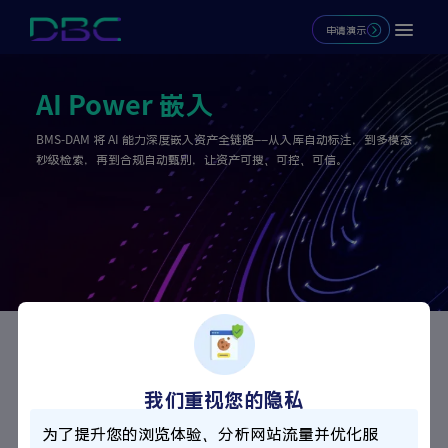
申请演示
AI Power 嵌入
BMS-DAM 将 AI 能力深度嵌入资产全链路——从入库自动标注，到多模态
秒级检索，再到合规自动甄别，让资产可搜、可控、可信。
核心优势
我们重视您的隐私
入库即标注
为了提升您的浏览体验、分析网站流量并优化服