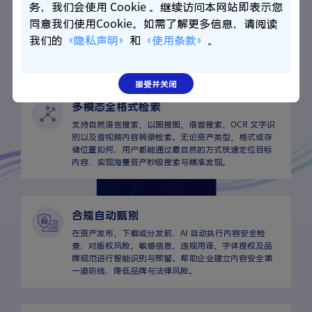
资产上传后，AI 自动识别图片、视频、文档等内容特
务，我们会使用 Cookie 。继续访问本网站即表示您
征，智能生成标签、分类信息及 Alt Text 描述，无需人
同意我们使用Cookie。如需了解更多信息，请阅读
工逐项维护。通过统一的元数据体系和智能标注机制，
我们的
《隐私声明》
和
《使用条款》
。
帮助企业快速建立标准化资产库，显著提升后续检索效
率与资产复用价值。
接受并关闭
多模态全格式检索
支持自然语言搜索、以图搜图、语音搜索、OCR 文字识
别以及音视频内容转录检索。无论资产类型、格式或存
储位置如何，用户都能通过最自然的方式快速定位目标
内容，实现海量资产秒级搜索与精准发现。
合规自动甄别
在资产发布、下载或分发前，AI 自动执行内容安全检
查，对版权风险、敏感信息、违规用语、字体授权及品
牌规范进行智能识别与预警。帮助企业建立内容安全第
一道防线，降低品牌与法律风险。